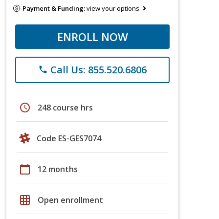
Payment & Funding:
view your options
ENROLL NOW
Call Us: 855.520.6806
phone
schedule
248 course hrs
Code ES-GES7074
calendar_today
12 months
grid_on
Open enrollment