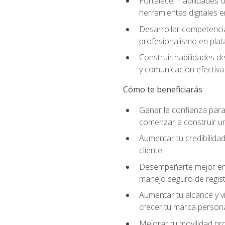
Fortalecer habilidades d
herramientas digitales e
Desarrollar competencia
profesionalismo en plata
Construir habilidades d
y comunicación efectiva 
Cómo te beneficiarás
Ganar la confianza para 
comenzar a construir una
Aumentar tu credibilidad
cliente.
Desempeñarte mejor en a
manejo seguro de regist
Aumentar tu alcance y vi
crecer tu marca persona
Mejorar tu movilidad pr