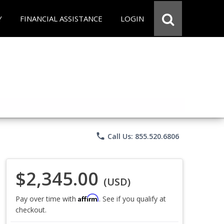
Y
FINANCIAL ASSISTANCE
LOGIN
phone
Call Us: 855.520.6806
$2,345.00
(USD)
Affirm
Pay over time with
. See if you qualify at
checkout.