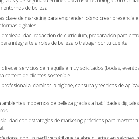
igitales y de seguridad en línea para usar tecnología con confia
n entornos de belleza.
s clave de marketing para emprender: cómo crear presencia en 
formas digitales.
e empleabilidad: redacción de currículum, preparación para entr
para integrarte a roles de belleza o trabajar por tu cuenta.
ofrecer servicios de maquillaje muy solicitados (bodas, eventos,
 cartera de clientes sostenible.
 profesional al dominar la higiene, consulta y técnicas de aplica
mbientes modernos de belleza gracias a habilidades digitales q
ros.
sibilidad con estrategias de marketing prácticas para mostrar tu 
l.
ofesional con un perfil versátil que te abre puertas en salones