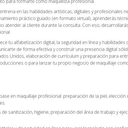
o para formarte como maquillista profesional.
ntrena en las habilidades artísticas, digitales y profesionales 
amiento práctico guiado (en formato virtual), aprenderás técnica
 atender al cliente durante la consulta. Con eso, desarrollará
ional.
ece tu alfabetización digital, la seguridad en línea y habilida
nicarte de forma efectiva y construir una presencia digital sóli
ados Unidos, elaboración de currículum y preparación para entre
 producciones o para lanzar tu propio negocio de maquillaje como
base en maquillaje profesional: preparación de la piel, elecció
es.
 de sanitización, higiene, preparación del área de trabajo y eje