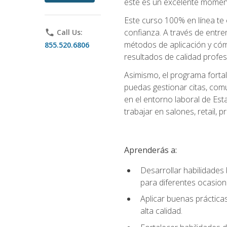
este es un excelente moment
Este curso 100% en línea te e
confianza. A través de entren
phone
Call Us:
métodos de aplicación y cómo
855.520.6806
resultados de calidad profes
Asimismo, el programa fortal
puedas gestionar citas, comu
en el entorno laboral de Est
trabajar en salones, retail,
Aprenderás a:
Desarrollar habilidades 
para diferentes ocasion
Aplicar buenas prácticas
alta calidad.