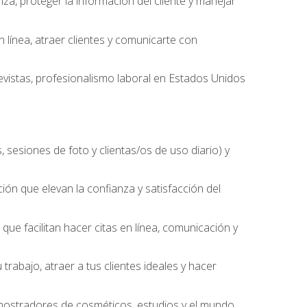
nza, proteger la información del cliente y manejar
línea, atraer clientes y comunicarte con
evistas, profesionalismo laboral en Estados Unidos
 sesiones de foto y clientas/os de uso diario) y
ción que elevan la confianza y satisfacción del
ue facilitan hacer citas en línea, comunicación y
trabajo, atraer a tus clientes ideales y hacer
, mostradores de cosméticos, estudios y el mundo