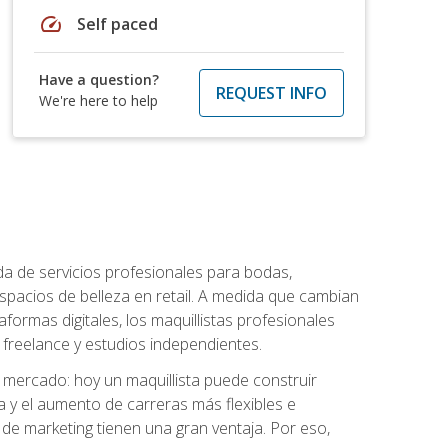
speed
Self paced
Have a question?
REQUEST INFO
We're here to help
da de servicios profesionales para bodas,
espacios de belleza en retail. A medida que cambian
aformas digitales, los maquillistas profesionales
reelance y estudios independientes.
l mercado: hoy un maquillista puede construir
ia y el aumento de carreras más flexibles e
 de marketing tienen una gran ventaja. Por eso,